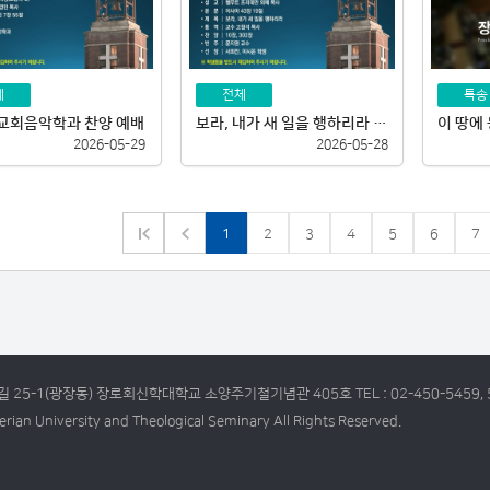
체
전체
특송
 교회음악학과 찬양 예배
보라, 내가 새 일을 행하리라 - 북한이탈주민학생 주관예배
이 땅에 
2026-05-29
2026-05-28
1
2
3
4
5
6
7
 25-1(광장동) 장로회신학대학교 소양주기철기념관 405호 TEL : 02-450-5459, 
rian University and Theological Seminary All Rights Reserved.