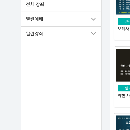
전체 강좌
열린예배
전
열린강좌
설
약한 