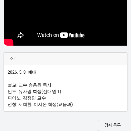
소개
2026. 5. 8. 예배

설교: 교수 송용원 목사

인도: 유사랑 학생(신대원 1)

피아노: 김정민 교수

선창: 서희찬, 이시온 학생(교음과)
강좌 목록