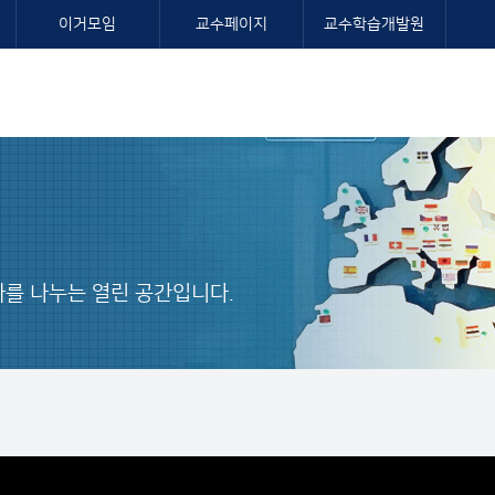
이거모임
교수페이지
교수학습개발원
를 나누는 열린 공간입니다.