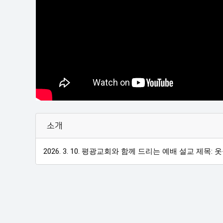
소개
2026. 3. 10. 평광교회와 함께 드리는 예배 설교 제목