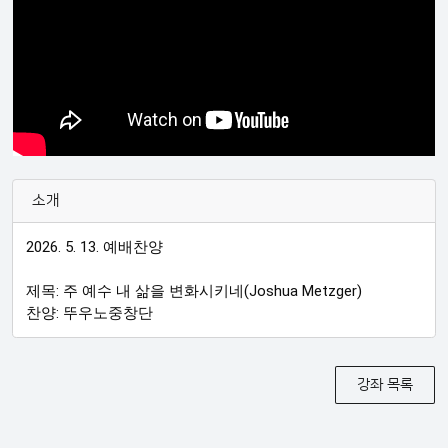
소개
2026. 5. 13. 예배찬양

제목: 주 예수 내 삶을 변화시키네(Joshua Metzger)

찬양: 뚜우노중창단
강좌 목록