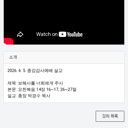
소개
2026. 6. 5. 종강감사예배 설교

제목: 보혜사를 너희에게 주사

본문: 요한복음 14장 16~17, 26~27절

설교: 총장 박경수 목사
강좌 목록