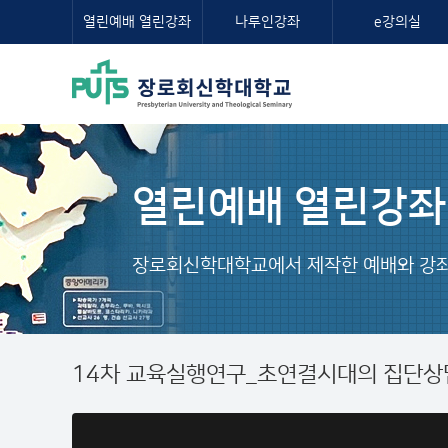
열린예배 열린강좌
나루인강좌
e강의실
열린예배 열린강좌
장로회신학대학교에서 제작한 예배와 강좌
14차 교육실행연구_초연결시대의 집단상담