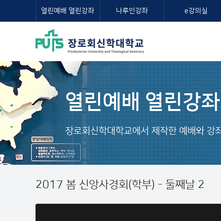
열린예배 열린강좌
나루인강좌
e강의실
열린예배 열린강좌
장로회신학대학교에서 제작한 예배와 강좌
2017 봄 신앙사경회(학부) - 둘째날 2