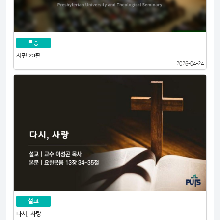
특송
시편 23편
2026-04-24
설교
다시, 사랑